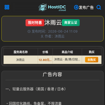
发布广告
沐雨云
限时特惠
商家认证
发布时间：2026-06-24 11:09
作者：沐雨云
服务商名称
价格
商品介绍
购买
沐雨云 · 美/港/日轻量云 & 美国双ISP住宅主机 买一…
沐雨云
12.80元/月
去购买
广告内容
一、轻量云服务器（美国 / 香港 / 日本）
・回国优化路线，免备案，不限流量