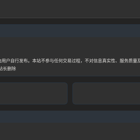
登录
没有账号？立即注册
记住登录
均由用户自行发布。本站不参与任何交易过程，不对信息真实性、服务质量
站长删除
登录
用