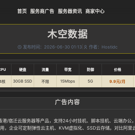
首页
服务商广告
服务器资讯
商家中心
木空数据
|
发布时间：2026-06-30 01:13
作者：Hostidc
CPU
硬盘
流量
带宽
防御
价格
30GB SSD
15Mbps
5G
4核
不限
9.9元/月
广告内容
香港/宿迁云服务器等产品，支持24小时挂机、脚本挂机、云端办公
用，企业可定制弹性云主机、KVM虚拟化、SSD云存储。对比阿里