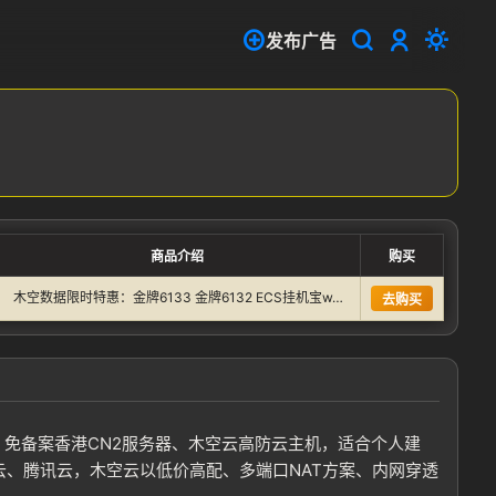
发布广告
商品介绍
购买
木空数据限时特惠：金牌6133 金牌6132 ECS挂机宝w…
去购买
，免备案香港CN2服务器、木空云高防云主机，适合个人建
云、腾讯云，木空云以低价高配、多端口NAT方案、内网穿透