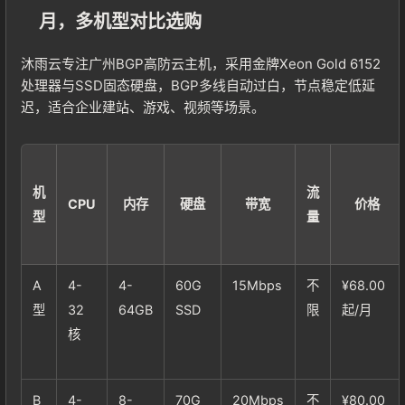
月，多机型对比选购
沐雨云专注广州BGP高防云主机，采用金牌Xeon Gold 6152
处理器与SSD固态硬盘，BGP多线自动过白，节点稳定低延
迟，适合企业建站、游戏、视频等场景。
机
流
CPU
内存
硬盘
带宽
价格
型
量
A
4-
4-
60G
15Mbps
不
¥68.00
型
32
64GB
SSD
限
起/月
核
B
4-
8-
70G
20Mbps
不
¥80.00