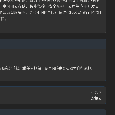
前沿技术为驱动，致力于为各行业客户提供安全可靠、弹性
、高可用云存储、智能监控与安全防护、云原生应用开发支
资源调度策略、7×24小时全周期运维保障及深度行业定制
伙伴。
忘记密码?
及商家经营状况做任何担保。交易风险由买卖双方自行承担。
户协议
下一篇
奇兔云