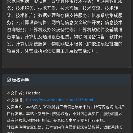
营范围包括一般项目：云计算装备技术服务；互联网数据服
务；技术服务、技术开发、技术咨询、技术交流、技术转
让、技术推广；数据处理和存储支持服务；信息系统集成服
务；云计算设备销售；网络与信息安全软件开发；信息技术
咨询服务；计算机及办公设备维修；计算机软硬件及辅助设
备零售；计算机及通讯设备租赁；物联网设备销售；软件开
发；计算机系统服务；物联网应用服务（除依法须经批准的
项目外，凭营业执照依法自主开展经营活动）。
登录
没有账号？立即注册
版权声明
本文作者：Hostidc
本文链接：
https://www.hostidc.cloud/315.html
免责声明：本站仅为IDC服务器广告信息展示平台，所有内容均由用户
自行发布。本站不参与任何交易过程，不对信息真实性、服务质量及
记住登录
忘记密码?
商家经营状况做任何担保。交易风险由买卖双方自行承担。
转载需注明文章出处，若本文内容有侵犯到您合法权益，请联系站长
登录