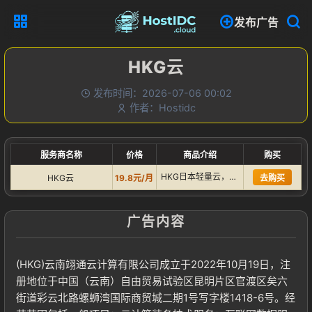
发布广告
HKG云
发布时间：2026-07-06 00:02
作者：Hostidc
服务商名称
价格
商品介绍
购买
HKG日本轻量云，线路：电信直连、联通软银、移动CMI，三网…
HKG云
19.8元/月
去购买
广告内容
(HKG)云南翊通云计算有限公司成立于2022年10月19日，注
册地位于中国（云南）自由贸易试验区昆明片区官渡区矣六
街道彩云北路螺蛳湾国际商贸城二期1号写字楼1418-6号。经