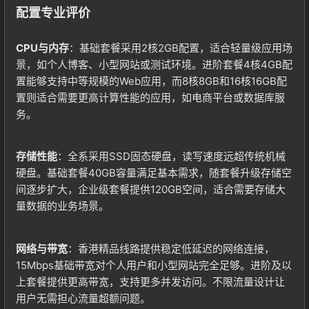
配置专业评价
CPU与内存
：基础套餐采用2核2GB配置，适合轻量级应用场
景，如个人博客、小型网站或测试环境。进阶套餐4核4GB配
置能够支持中等规模的Web应用，而8核8GB和16核16GB配
登录
置则适合需要更高计算性能的应用，如电商平台或数据库服
没有账号？立即注册
务。
存储性能
：全系采用SSD固态硬盘，读写速度远超传统机械
硬盘。基础套餐40GB容量满足基本需求，随套餐升级存储空
间逐步扩大，企业级套餐提供120GB空间，适合需要存储大
记住登录
忘记密码?
量数据的业务场景。
登录
网络与带宽
：香港精品线路提供稳定低延迟的网络连接，
15Mbps基础带宽对个人用户和小型网站完全足够。进阶及以
上套餐提供更高带宽，支持更多并发访问。不限流量设计让
用户协议
用户无需担心流量超额问题。