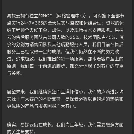
易探云拥有独立的NOC（网络管理中心），可对旗下全部节
点实行24×7×365的全天候实时监控和运维管理；资深的运
维工程师全天候工单、邮件、以及现场技术支持服务。易探
云的售后服务团队占公司人数的35%，技术团队占45%，其
登录
余的分别为销售团队及其他后勤服务人员，我们目前在售后
没有账号？立即注册
服务上已经取得一定的成绩，但我们仍然在不断的努力改
进，追求极致。我们推出的每一项服务，都本着客户至上的
原则，我们每一个前进的脚步，都充分体现了对客户的尊重
与关怀。
记住登录
忘记密码?
展望未来，我们继续疯狂而且满怀信心，我们的点滴进步均
来源于广大客户的不断支持，易探云必将以更饱满的热情和
登录
更优质的产品与服务回报广大客户。
确实，易探云仍在成长，我们尚且年轻，我们需要您多方面
用户协议
的关注与支持。