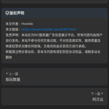
版权声明
本文作者：Hostidc
登录
本文链接：
https://www.hostidc.cloud/321.html
没有账号？立即注册
免责声明：本站仅为IDC服务器广告信息展示平台，所有内容均由用户
自行发布。本站不参与任何交易过程，不对信息真实性、服务质量及
商家经营状况做任何担保。交易风险由买卖双方自行承担。
转载需注明文章出处，若本文内容有侵犯到您合法权益，请联系站长
删除
记住登录
忘记密码?
上一篇
极玩数据
登录
下一篇
用户协议
阿贝云